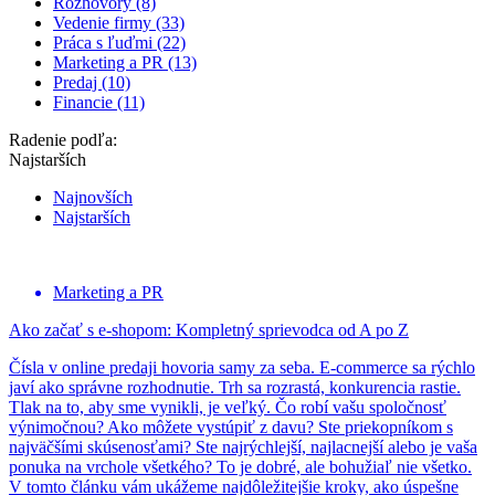
Rozhovory (8)
Vedenie firmy (33)
Práca s ľuďmi (22)
Marketing a PR (13)
Predaj (10)
Financie (11)
Radenie podľa:
Najstarších
Najnovších
Najstarších
Marketing a PR
Ako začať s e-shopom: Kompletný sprievodca od A po Z
Čísla v online predaji hovoria samy za seba. E-commerce sa rýchlo
javí ako správne rozhodnutie. Trh sa rozrastá, konkurencia rastie.
Tlak na to, aby sme vynikli, je veľký. Čo robí vašu spoločnosť
výnimočnou? Ako môžete vystúpiť z davu? Ste priekopníkom s
najväčšími skúsenosťami? Ste najrýchlejší, najlacnejší alebo je vaša
ponuka na vrchole všetkého? To je dobré, ale bohužiaľ nie všetko.
V tomto článku vám ukážeme najdôležitejšie kroky, ako úspešne