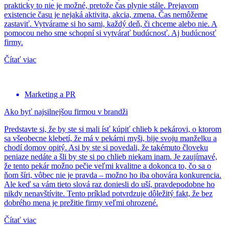
prakticky to nie je možné, pretože čas plynie stále. Prejavom
existencie času je nejaká aktivita, akcia, zmena. Čas nemôžeme
zastaviť. Vytvárame si ho sami, každý deň, či chceme alebo nie. A
pomocou neho sme schopní si vytvárať budúcnosť. Aj budúcnosť
firmy.
Čítať viac
Marketing a PR
Ako byť najsilnejšou firmou v brandži
Predstavte si, že by ste si mali ísť kúpiť chlieb k pekárovi, o ktorom
sa všeobecne klebetí, že má v pekárni myši, bije svoju manželku a
chodí domov opitý. Asi by ste si povedali, že takémuto človeku
peniaze nedáte a šli by ste si po chlieb niekam inam. Je zaujímavé,
že tento pekár možno pečie veľmi kvalitne a dokonca to, čo sa o
ňom šíri, vôbec nie je pravda – možno ho iba ohovára konkurencia.
Ale keď sa vám tieto slová raz doniesli do uší, pravdepodobne ho
nikdy nenavštívite. Tento príklad potvrdzuje dôležitý fakt, že bez
dobrého mena je prežitie firmy veľmi ohrozené.
Čítať viac