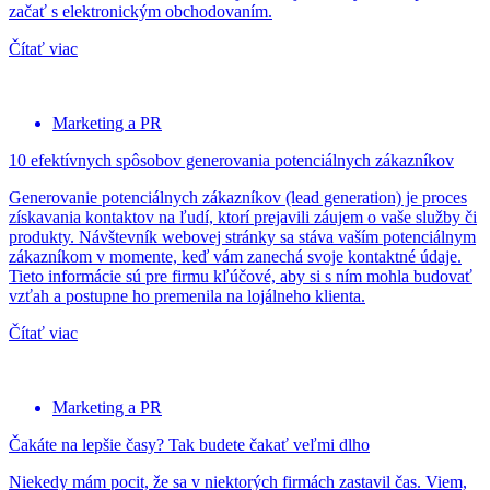
začať s elektronickým obchodovaním.
Čítať viac
Marketing a PR
10 efektívnych spôsobov generovania potenciálnych zákazníkov
Generovanie potenciálnych zákazníkov (lead generation) je proces
získavania kontaktov na ľudí, ktorí prejavili záujem o vaše služby či
produkty. Návštevník webovej stránky sa stáva vaším potenciálnym
zákazníkom v momente, keď vám zanechá svoje kontaktné údaje.
Tieto informácie sú pre firmu kľúčové, aby si s ním mohla budovať
vzťah a postupne ho premenila na lojálneho klienta.
Čítať viac
Marketing a PR
Čakáte na lepšie časy? Tak budete čakať veľmi dlho
Niekedy mám pocit, že sa v niektorých firmách zastavil čas. Viem,