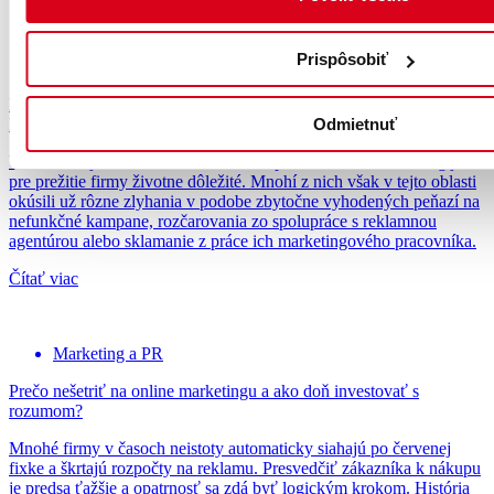
Prispôsobiť
Marketing a PR
Prečo vám online marketing nefunguje tak, ako sľubovali? 5
Odmietnuť
krokov, ako to konečne zmeniť
Väčšina majiteľov v súčasnosti už chápe to, že robiť marketing je
pre prežitie firmy životne dôležité. Mnohí z nich však v tejto oblasti
okúsili už rôzne zlyhania v podobe zbytočne vyhodených peňazí na
nefunkčné kampane, rozčarovania zo spolupráce s reklamnou
agentúrou alebo sklamanie z práce ich marketingového pracovníka.
Čítať viac
Marketing a PR
Prečo nešetriť na online marketingu a ako doň investovať s
rozumom?
Mnohé firmy v časoch neistoty automaticky siahajú po červenej
fixke a škrtajú rozpočty na reklamu. Presvedčiť zákazníka k nákupu
je predsa ťažšie a opatrnosť sa zdá byť logickým krokom. História