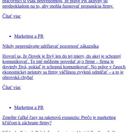
pracovníci si však neuvedomujú, že práve PR aktivity sú
predpokladom na to, aby mohla fungovať propagácia firmy.
Čítať viac
Marketing a PR
Nikdy neprestávajte udržiavať pozornosť zákazníka
Hovorí sa, že človek je živý len do tej miery, do akej je schopný
komunikovať. To isté môžeme povedať aj o firme – firma je
dovtedy živá, pokiaľ je schopná komunikovať. No práve v časoch
ekonomickej neistoty sa firmy väčšinou zvyknú odmlčať – a to je
obrovská chyba!
Čítať viac
Marketing a PR
Zmeňte ťažké časy na raketovú expanziu: Prečo je marketing
kľúčom k záchrane firmy?