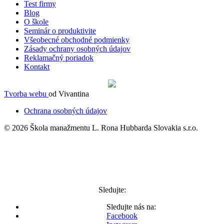
Test firmy
Blog
O škole
Seminár o produktivite
Všeobecné obchodné podmienky
Zásady ochrany osobných údajov
Reklamačný poriadok
Kontakt
Tvorba webu
od Vivantina
Ochrana osobných údajov
© 2026 Škola manažmentu L. Rona Hubbarda Slovakia s.r.o.
Sledujte:
Sledujte nás na:
Facebook