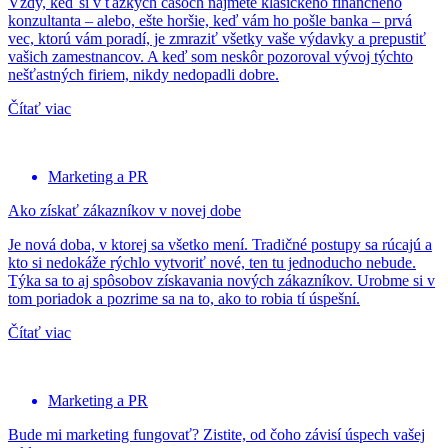
Vždy, keď si v ťažkých časoch najmete klasického finančného
konzultanta – alebo, ešte horšie, keď vám ho pošle banka – prvá
vec, ktorú vám poradí, je zmraziť všetky vaše výdavky a prepustiť
vašich zamestnancov. A keď som neskôr pozoroval vývoj týchto
nešťastných firiem, nikdy nedopadli dobre.
Čítať viac
Marketing a PR
Ako získať zákazníkov v novej dobe
Je nová doba, v ktorej sa všetko mení. Tradičné postupy sa rúcajú a
kto si nedokáže rýchlo vytvoriť nové, ten tu jednoducho nebude.
Týka sa to aj spôsobov získavania nových zákazníkov. Urobme si v
tom poriadok a pozrime sa na to, ako to robia tí úspešní.
Čítať viac
Marketing a PR
Bude mi marketing fungovať? Zistite, od čoho závisí úspech vašej