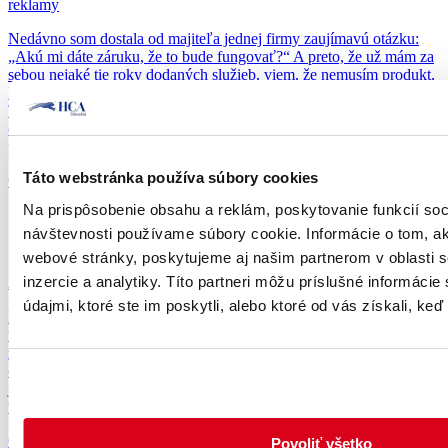
reklamy
Nedávno som dostala od majiteľa jednej firmy zaujímavú otázku:
„Akú mi dáte záruku, že to bude fungovať?“ A preto, že už mám za
sebou nejaké tie roky dodaných služieb, viem, že nemusím produkt,
ktorý dodávam, obhajovať a presviedčať niekoho o jeho fungovaní.
Takže, na jeho otázku som odpovedala mojou vlastnou: „Akú mi
dáte záruku, že to vaša firma a vaši ľudia skutočne zavedú do
praxe?“
Táto webstránka používa súbory cookies
Čítať viac
Na prispôsobenie obsahu a reklám, poskytovanie funkcií soc
návštevnosti používame súbory cookie. Informácie o tom, a
Marketing a PR
webové stránky, poskytujeme aj našim partnerom v oblasti s
inzercie a analytiky. Títo partneri môžu príslušné informáci
Ako zvýšiť návštevnosť a viditeľnosť v online prostredí?
údajmi, ktoré ste im poskytli, alebo ktoré od vás získali, keď 
Kľúčom k obchodnému úspechu je predovšetkým návštevnosť
webových stránok. V dnešnej dobe väčšina spotrebiteľov
zhromažďuje informácie o ponukách a službách predovšetkým
online. Otázka, či by mal človek prevádzkovať webové stránky, už
jednoducho nevzniká. Dobré webové stránky si, prirodzene,
vyžadujú veľa práce, aby presvedčili potenciálnych zákazníkov.
Čítať viac
Povoliť všetko