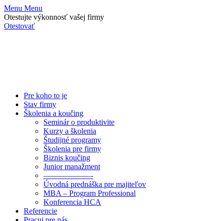
Menu
Menu
Otestujte výkonnosť vašej firmy
Otestovať
Pre koho to je
Stav firmy
Školenia a koučing
Seminár o produktivite
Kurzy a školenia
Študijné programy
Školenia pre firmy
Biznis koučing
Junior manažment
——————-
Úvodná prednáška pre majiteľov
MBA – Program Professional
Konferencia HCA
Referencie
Pracuj pre nás