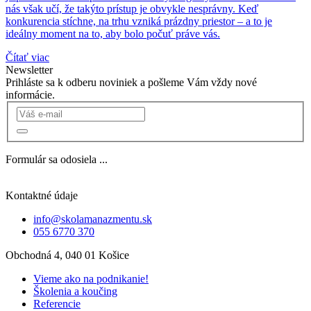
nás však učí, že takýto prístup je obvykle nesprávny. Keď
konkurencia stíchne, na trhu vzniká prázdny priestor – a to je
ideálny moment na to, aby bolo počuť práve vás.
Čítať viac
Newsletter
Prihláste sa k odberu noviniek a pošleme Vám vždy nové
informácie.
Formulár sa odosiela ...
Kontaktné údaje
info@skolamanazmentu.sk
055 6770 370
Obchodná 4, 040 01 Košice
Vieme ako na podnikanie!
Školenia a koučing
Referencie