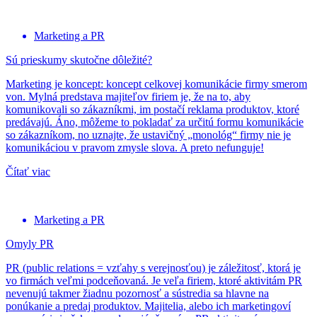
Marketing a PR
Sú prieskumy skutočne dôležité?
Marketing je koncept: koncept celkovej komunikácie firmy smerom
von. Mylná predstava majiteľov firiem je, že na to, aby
komunikovali so zákazníkmi, im postačí reklama produktov, ktoré
predávajú. Áno, môžeme to pokladať za určitú formu komunikácie
so zákazníkom, no uznajte, že ustavičný „monológ“ firmy nie je
komunikáciou v pravom zmysle slova. A preto nefunguje!
Čítať viac
Marketing a PR
Omyly PR
PR (public relations = vzťahy s verejnosťou) je záležitosť, ktorá je
vo firmách veľmi podceňovaná. Je veľa firiem, ktoré aktivitám PR
nevenujú takmer žiadnu pozornosť a sústredia sa hlavne na
ponúkanie a predaj produktov. Majitelia, alebo ich marketingoví