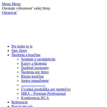
Menu
Menu
Otestujte výkonnosť vašej firmy
Otestovať
Pre koho to je
Stav firmy
Školenia a koučing
Seminár o produktivite
Kurzy a školenia
Študijné programy
Školenia pre firmy
Biznis koučing
Junior manažment
——————-
Úvodná prednáška pre majiteľov
MBA – Program Professional
Konferencia HCA
Referencie
Pracuj pre nás