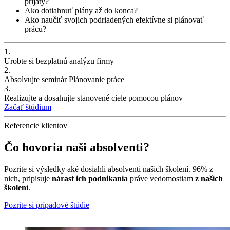
prijatý?
Ako dotiahnuť plány až do konca?
Ako naučiť svojich podriadených efektívne si plánovať
prácu?
1.
Urobte si bezplatnú analýzu firmy
2.
Absolvujte seminár Plánovanie práce
3.
Realizujte a dosahujte stanovené ciele pomocou plánov
Začať štúdium
Referencie klientov
Čo hovoria naši absolventi?
Pozrite si výsledky aké dosiahli absolventi našich školení. 96% z
nich, pripisuje
nárast ich podnikania
práve vedomostiam
z našich
školení
.
Pozrite si prípadové štúdie