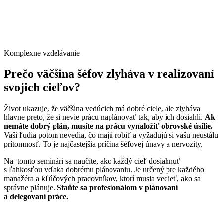
Komplexne vzdelávanie
Prečo väčšina šéfov zlyháva v realizovaní
svojich cieľov?
Život ukazuje, že väčšina vedúcich má dobré ciele, ale zlyháva
hlavne preto, že si nevie prácu naplánovať tak, aby ich dosiahli.
Ak
nemáte dobrý plán, musíte na prácu vynaložiť obrovské úsilie.
Vaši ľudia potom nevedia, čo majú robiť a vyžadujú si vašu neustálu
prítomnosť. To je najčastejšia príčina šéfovej únavy a nervozity.
Na tomto seminári sa naučíte, ako každý cieľ dosiahnuť
s ľahkosťou vďaka dobrému plánovaniu. Je určený pre každého
manažéra a kľúčových pracovníkov, ktorí musia vedieť, ako sa
správne plánuje.
Staňte sa profesionálom v plánovaní
a delegovaní práce.