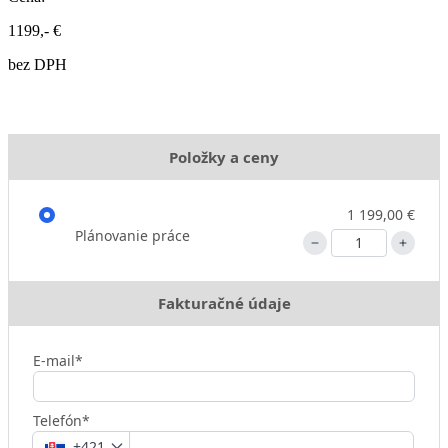
1199,- €
bez DPH
Položky a ceny
1 199,00 €
Plánovanie práce
Fakturačné údaje
E-mail*
Telefón*
+421