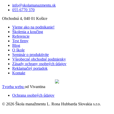
info@skolamanazmentu.sk
055 6770 370
Obchodná 4, 040 01 Košice
Vieme ako na podnikanie!
Školenia a koučing
Referencie
Test firmy
Blog
O škole
Seminár o produktivite
Všeobecné obchodné podmienky
Zásady ochrany osobných údajov
Reklamačný poriadok
Kontakt
Tvorba webu
od Vivantina
Ochrana osobných údajov
© 2026 Škola manažmentu L. Rona Hubbarda Slovakia s.r.o.