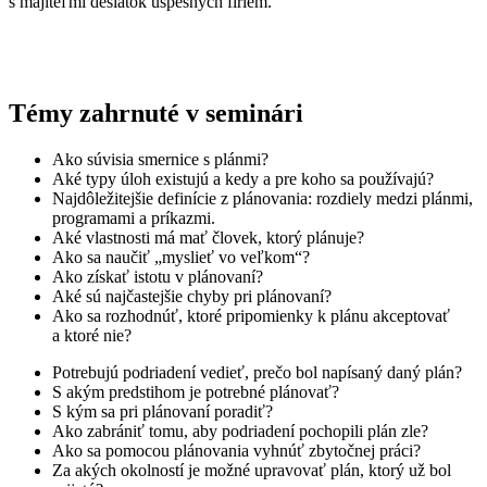
s majiteľmi desiatok úspešných firiem.
Témy zahrnuté v seminári
Ako súvisia smernice s plánmi?
Aké typy úloh existujú a kedy a pre koho sa používajú?
Najdôležitejšie definície z plánovania: rozdiely medzi plánmi,
programami a príkazmi.
Aké vlastnosti má mať človek, ktorý plánuje?
Ako sa naučiť „myslieť vo veľkom“?
Ako získať istotu v plánovaní?
Aké sú najčastejšie chyby pri plánovaní?
Ako sa rozhodnúť, ktoré pripomienky k plánu akceptovať
a ktoré nie?
Potrebujú podriadení vedieť, prečo bol napísaný daný plán?
S akým predstihom je potrebné plánovať?
S kým sa pri plánovaní poradiť?
Ako zabrániť tomu, aby podriadení pochopili plán zle?
Ako sa pomocou plánovania vyhnúť zbytočnej práci?
Za akých okolností je možné upravovať plán, ktorý už bol