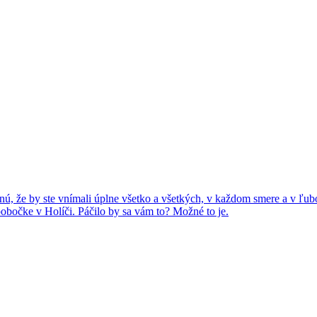
dnú, že by ste vnímali úplne všetko a všetkých, v každom smere a v ľub
a pobočke v Holíči. Páčilo by sa vám to? Možné to je.