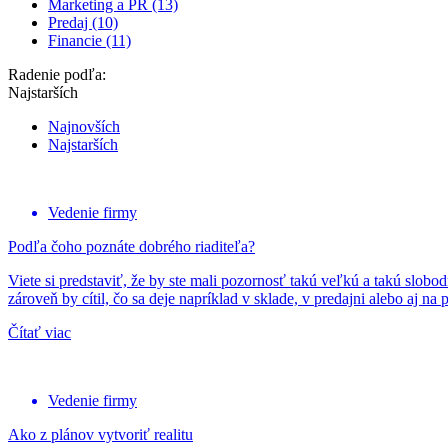
Marketing a PR (13)
Predaj (10)
Financie (11)
Radenie podľa:
Najstarších
Najnovších
Najstarších
Vedenie firmy
Podľa čoho poznáte dobrého riaditeľa?
Viete si predstaviť, že by ste mali pozornosť takú veľkú a takú slobo
zároveň by cítil, čo sa deje napríklad v sklade, v predajni alebo aj n
Čítať viac
Vedenie firmy
Ako z plánov vytvoriť realitu