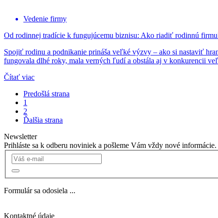
Vedenie firmy
Od rodinnej tradície k fungujúcemu biznisu: Ako riadiť rodinnú firmu
Spojiť rodinu a podnikanie prináša veľké výzvy – ako si nastaviť hra
fungovala dlhé roky, mala verných ľudí a obstála aj v konkurencii ve
Čítať viac
Predošlá strana
1
2
Ďalšia strana
Newsletter
Prihláste sa k odberu noviniek a pošleme Vám vždy nové informácie.
Formulár sa odosiela ...
Kontaktné údaje