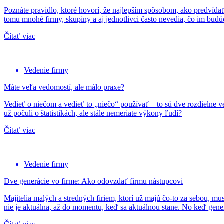
Poznáte pravidlo, ktoré hovorí, že najlepším spôsobom, ako predvídať b
tomu mnohé firmy, skupiny a aj jednotlivci často nevedia, čo im budú
Čítať viac
Vedenie firmy
Máte veľa vedomostí, ale málo praxe?
Vedieť o niečom a vedieť to „niečo“ používať – to sú dve rozdielne vec
už počuli o štatistikách, ale stále nemeriate výkony ľudí?
Čítať viac
Vedenie firmy
Dve generácie vo firme: Ako odovzdať firmu nástupcovi
Majitelia malých a stredných firiem, ktorí už majú čo-to za sebou, m
nie je aktuálna, až do momentu, keď sa aktuálnou stane. No keď gener