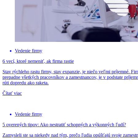
Vedenie firmy
6 vecí, ktoré nemeniť, ak firma rastie
Stav rýchleho rastu firmy, stav expanzie, je niečo veľmi príjemné. Fir
prepadne všetkých pracovníkov a zamestnancov, je v podstate príjem
rúti dopredu ako raketa.
Čítať viac
Vedenie firmy
5 overených tipov: Ako nestratiť schopných a výkonných ľudí?
Zamysleli ste sa niekedy nad tým, prečo ľudia opúšťajú svoje zamestnan