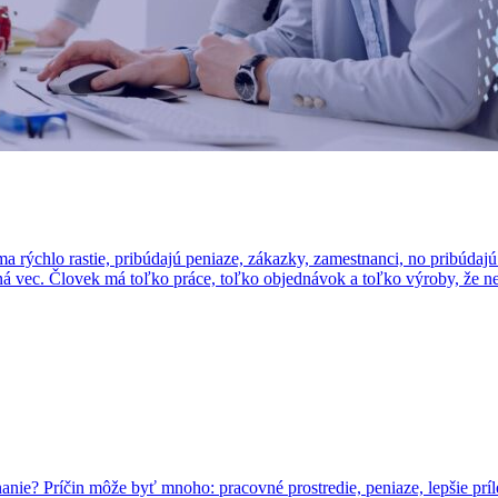
ma rýchlo rastie, pribúdajú peniaze, zákazky, zamestnanci, no pribúdajú
ná vec. Človek má toľko práce, toľko objednávok a toľko výroby, že 
ie? Príčin môže byť mnoho: pracovné prostredie, peniaze, lepšie príležit