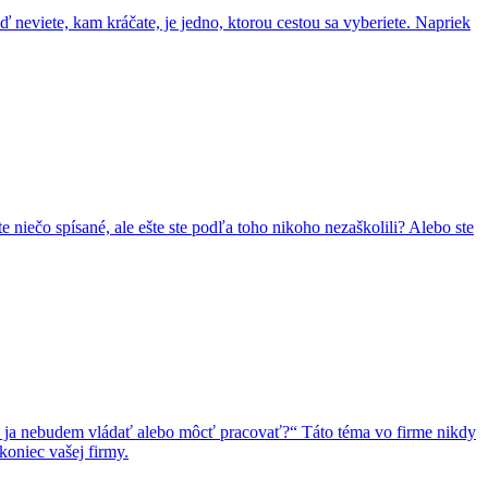
ď neviete, kam kráčate, je jedno, ktorou cestou sa vyberiete. Napriek
e niečo spísané, ale ešte ste podľa toho nikoho nezaškolili? Alebo ste
 už ja nebudem vládať alebo môcť pracovať?“ Táto téma vo firme nikdy
koniec vašej firmy.