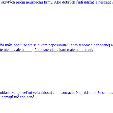
 skrytých príčin neúspechu firmy. Ako dobrých ľudí udržať a nestratiť
ňa máte pocit, že ste sa nikam neposunuli? Tento fenomén neriadenej akt
e utekať, ale na tom, či presne viete, kam máte namierené.
oblasti koluje veľmi veľa falošných informácií. Napríklad to, že sa m
ou nemajú nič spoločné.