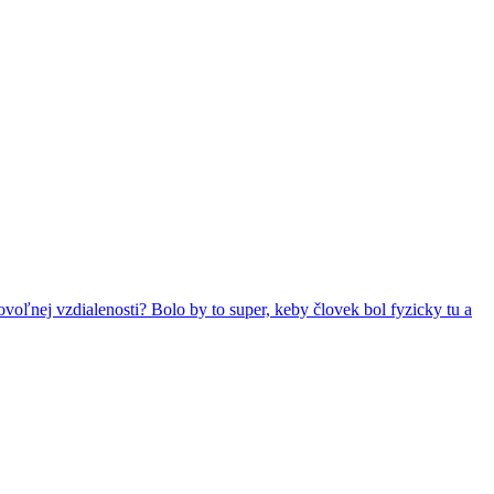
ovoľnej vzdialenosti? Bolo by to super, keby človek bol fyzicky tu a