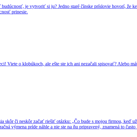
udúcnosť, je vytvoriť si ju? Jedno staré čínske príslovie hovorí, že ke
cnosť prinesie.
i! Viete o klobúkoch, ale ešte ste ich ani nezačali spisovať? Alebo mát
usia skôr či neskôr začať riešiť otázku: „Čo bude s mojou firmou, keď
ačná výmena príde náhle a nie ste na ňu pripravený, znamená to často 