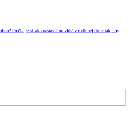
u? Prečítajte si, ako nastaviť pravidlá v rodinnej firme tak, aby