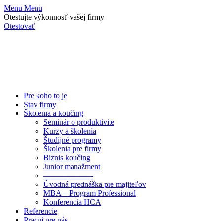
Menu
Menu
Otestujte výkonnosť vašej firmy
Otestovať
Pre koho to je
Stav firmy
Školenia a koučing
Seminár o produktivite
Kurzy a školenia
Študijné programy
Školenia pre firmy
Biznis koučing
Junior manažment
——————-
Úvodná prednáška pre majiteľov
MBA – Program Professional
Konferencia HCA
Referencie
Pracuj pre nás