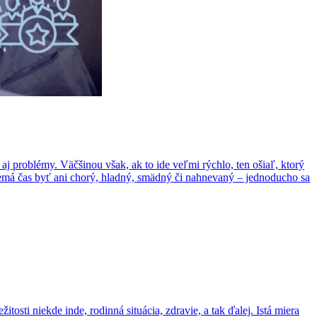
 aj problémy. Väčšinou však, ak to ide veľmi rýchlo, ten ošiaľ, ktorý
nemá čas byť ani chorý, hladný, smädný či nahnevaný – jednoducho sa
osti niekde inde, rodinná situácia, zdravie, a tak ďalej. Istá miera