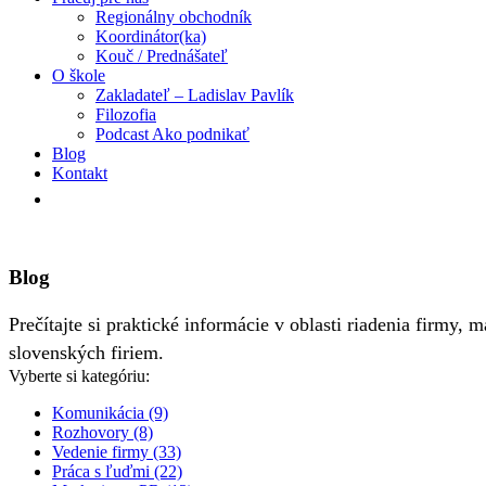
Regionálny obchodník
Koordinátor(ka)
Kouč / Prednášateľ
O škole
Zakladateľ – Ladislav Pavlík
Filozofia
Podcast Ako podnikať
Blog
Kontakt
Blog
Prečítajte si praktické informácie v oblasti riadenia firmy,
slovenských firiem.
Vyberte si kategóriu:
Komunikácia (9)
Rozhovory (8)
Vedenie firmy (33)
Práca s ľuďmi (22)