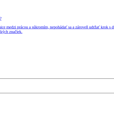
?
nice medzi prácou a súkromím, nepohádať sa a zároveň udržať krok s dobo
ľkých značiek.