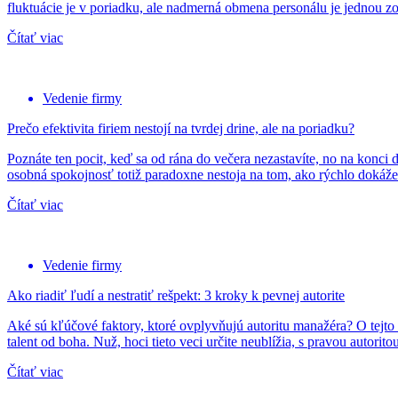
fluktuácie je v poriadku, ale nadmerná obmena personálu je jednou zo
Čítať viac
Vedenie firmy
Prečo efektivita firiem nestojí na tvrdej drine, ale na poriadku?
Poznáte ten pocit, keď sa od rána do večera nezastavíte, no na konci d
osobná spokojnosť totiž paradoxne nestoja na tom, ako rýchlo dokážet
Čítať viac
Vedenie firmy
Ako riadiť ľudí a nestratiť rešpekt: 3 kroky k pevnej autorite
Aké sú kľúčové faktory, ktoré ovplyvňujú autoritu manažéra? O tejto 
talent od boha. Nuž, hoci tieto veci určite neublížia, s pravou autorit
Čítať viac