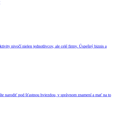
?
ivity nivočí nielen jednotlivcov, ale celé firmy. Úspešný biznis a
usíte narodiť pod šťastnou hviezdou, v správnom znamení a mať na to